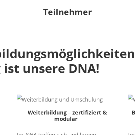
Teilnehmer
ildungsmöglichkeiten
g ist unsere DNA!
Weiterbildung
– zertifiziert &
B
modular
Im AWA treffen sich und lernen
Im