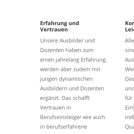
Erfahrung und
Ko
Vertrauen
Lei
Unsere Ausbilder und
All
Dozenten haben zum
sin
einen jahrelang Erfahrung,
Aus
werden aber zudem mit
Wei
jungen dynamischen
Das
Ausbildern und Dozenten
und
ergänzt. Das schafft
für
Vertrauen in
Ein
Berufseinsteiger wie auch
ind
in berufserfahrene
Qua