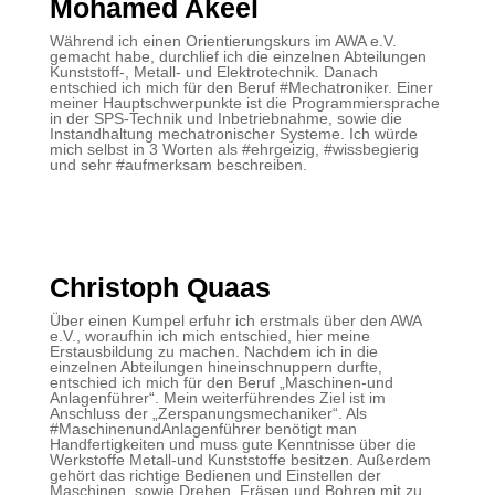
Mohamed Akeel
Während ich einen Orientierungskurs im AWA e.V.
gemacht habe, durchlief ich die einzelnen Abteilungen
Kunststoff-, Metall- und Elektrotechnik. Danach
entschied ich mich für den Beruf #Mechatroniker. Einer
meiner Hauptschwerpunkte ist die Programmiersprache
in der SPS-Technik und Inbetriebnahme, sowie die
Instandhaltung mechatronischer Systeme. Ich würde
mich selbst in 3 Worten als #ehrgeizig, #wissbegierig
und sehr #aufmerksam beschreiben.
Christoph Quaas
Über einen Kumpel erfuhr ich erstmals über den AWA
e.V., woraufhin ich mich entschied, hier meine
Erstausbildung zu machen. Nachdem ich in die
einzelnen Abteilungen hineinschnuppern durfte,
entschied ich mich für den Beruf „Maschinen-und
Anlagenführer“. Mein weiterführendes Ziel ist im
Anschluss der „Zerspanungsmechaniker“. Als
#MaschinenundAnlagenführer benötigt man
Handfertigkeiten und muss gute Kenntnisse über die
Werkstoffe Metall-und Kunststoffe besitzen. Außerdem
gehört das richtige Bedienen und Einstellen der
Maschinen, sowie Drehen, Fräsen und Bohren mit zu